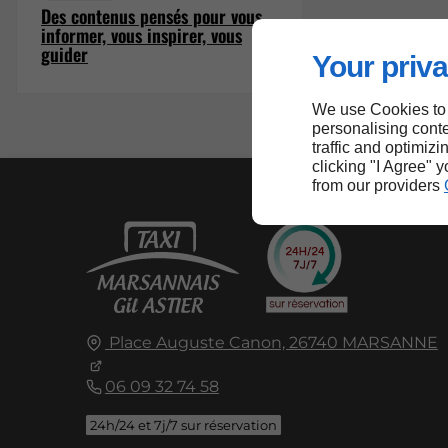
Des contenus pensés pour vous
informer, vous inspirer, vous
guider
Your priva
We use Cookies to
personalising conte
traffic and optimizi
clicking "I Agree" 
from our providers
Place Auguste Canon,
26740
MARSANNE
06 09 32 74 58
24h/24 et 7j/7 sur réservation