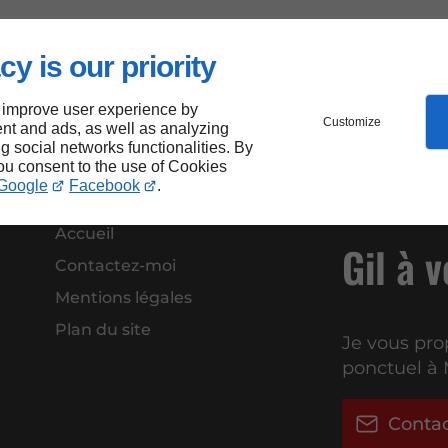
cy is our priority
 improve user experience by
Customize
nt and ads, as well as analyzing
ng social networks functionalities. By
you consent to the use of Cookies
Google
Facebook
.
Accueil
Gil à 
Contactez-moi
Mentions légales
Plan du site
Je vous pro
ponctuel à 
Conta