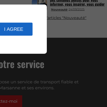
Des contenus pensés pour vous
informer, vous inspirer, vous guider
24/09/2025
Nouveauté
Plus d'articles "Nouveauté"
I AGREE
votre service
pose un service de transport fiable et
Marsanne et ses environs.
ctez-moi