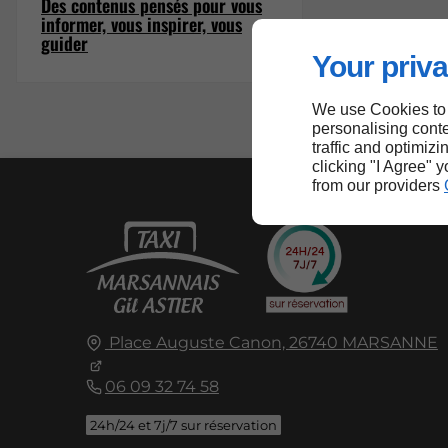
Des contenus pensés pour vous
informer, vous inspirer, vous
guider
Your priva
We use Cookies to
personalising conte
traffic and optimizi
clicking "I Agree" 
from our providers
Place Auguste Canon,
26740
MARSANNE
06 09 32 74 58
24h/24 et 7j/7 sur réservation