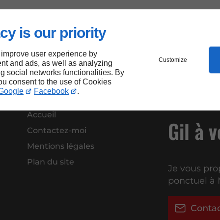
cy is our priority
 improve user experience by
Customize
nt and ads, as well as analyzing
ng social networks functionalities. By
you consent to the use of Cookies
Google
Facebook
.
Accueil
Gil à 
Contactez-moi
Mentions légales
Plan du site
Je vous pro
ponctuel à 
Conta