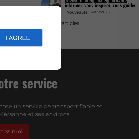
Des contenus pensés pour vous
informer, vous inspirer, vous guider
24/09/2025
Nouveauté
Plus d'articles
I AGREE
votre service
pose un service de transport fiable et
Marsanne et ses environs.
ctez-moi